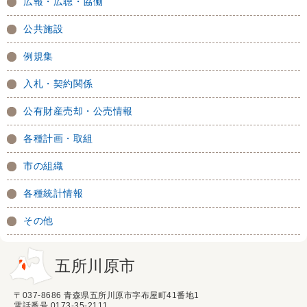
広報・広聴・協働
公共施設
例規集
入札・契約関係
公有財産売却・公売情報
各種計画・取組
市の組織
各種統計情報
その他
五所川原市
〒037-8686 青森県五所川原市字布屋町41番地1
電話番号 0173-35-2111