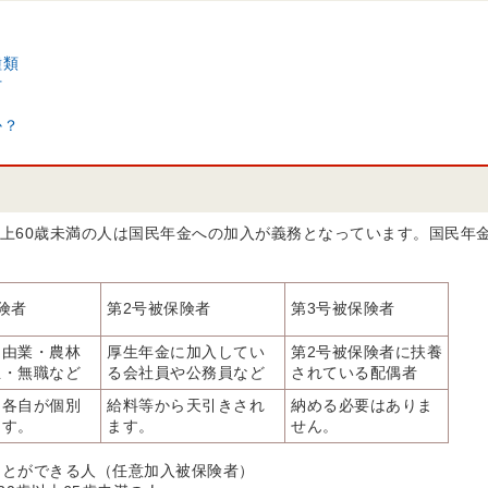
種類
付
か？
以上60歳未満の人は国民年金への加入が義務となっています。国民年
険者
第2号被保険者
第3号被保険者
自由業・農林
厚生年金に加入してい
第2号被保険者に扶養
生・無職など
る会社員や公務員など
されている配偶者
、各自が個別
給料等から天引きされ
納める必要はありま
ます。
ます。
せん。
ことができる人（任意加入被保険者）