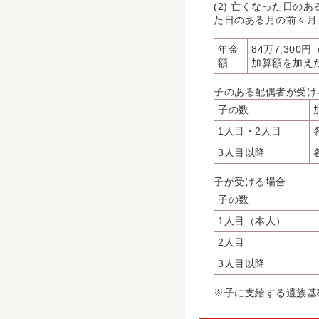
(2) 亡くなった日
た日のある月の前々月
年金
84万7,300
額
加算額を加え
子のある配偶者が受け
子の数
1人目・2人目
3人目以降
子が受ける場合
子の数
1人目（本人）
2人目
3人目以降
※子に支給する遺族基