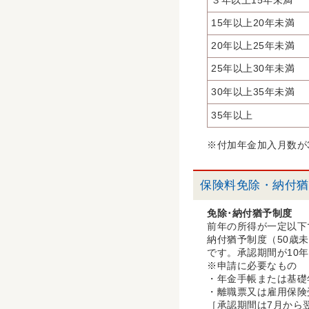
３年以上15年未満
15年以上20年未満
20年以上25年未満
25年以上30年未満
30年以上35年未満
35年以上
※付加年金加入月数が3
保険料免除・納付猶
免除･納付猶予制度
前年の所得が一定以下
納付猶予制度（50歳
です。承認期間が10
※申請に必要なもの
・年金手帳または基礎
・離職票又は雇用保険
［承認期間は7月から