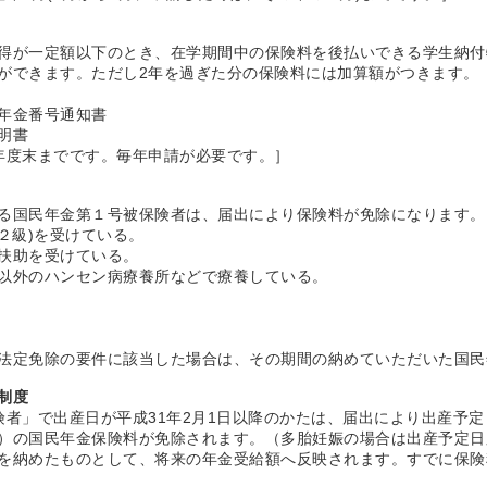
得が一定額以下のとき、在学期間中の保険料を後払いできる学生納付
ができます。ただし2年を過ぎた分の保険料には加算額がつきます。
年金番号通知書
証明書
年度末までです。毎年申請が必要です。］
る国民年金第１号被保険者は、届出により保険料が免除になります。
２級)を受けている。
扶助を受けている。
以外のハンセン病療養所などで療養している。
法定免除の要件に該当した場合は、その期間の納めていただいた国民
制度
険者」で出産日が平成31年2月1日以降のかたは、届出により出産予
）の国民年金保険料が免除されます。（多胎妊娠の場合は出産予定日
を納めたものとして、将来の年金受給額へ反映されます。すでに保険