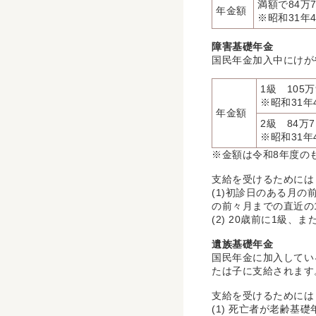
満額で84万
年金額
※昭和31年
障害基礎年金
国民年金加入中にけが
1級 105万
※昭和31年
年金額
2級 84万7
※昭和31年
※金額は令和8年度の
支給を受けるためには
(1)初診日のある月
の前々月までの直近の
(2) 20歳前に1級
遺族基礎年金
国民年金に加入してい
たは子に支給されます
支給を受けるためには
(1) 死亡者が老齢基