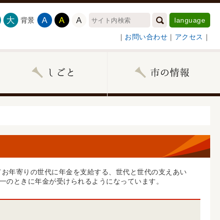
大
A
A
A
背景
language
｜
お問い合わせ
｜
アクセス
｜
てお年寄りの世代に年金を支給する、世代と世代の支えあい
一のときに年金が受けられるようになっています。