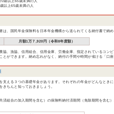
0歳以上65歳未満の人
歳以上65歳未満の人
者は、国民年金保険料を日本年金機構から送られてくる納付書で納め
月額1万７,920円（令和8年度額）
農協、漁協、信用組合、信用金庫、労働金庫、指定されているコンビ
ことができます。納め忘れがなく、納付の手間や時間が省ける「口座
類
を支える３つの基礎年金があります。それぞれの年金がどんなときに
をきちんと知っておきましょう。
共済組合の加入期間を含む）の保険料納付済期間（免除期間を含む）が