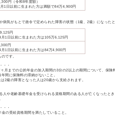
7,300円（令和8年度額）
4月1日以前に生まれた方は満額で84万4,900円
や病気がもとで政令で定められた障害の状態（1級、2級）になった
9,125円
4月1日以前に生まれた方は105万6,125円
,300円
4月1日以前に生まれた方は84万4,900円
ものです。
・・・
の前々月までの公的年金の加入期間の3分の2以上の期間について、保
1年間に保険料の滞納がないこと。
、または2級の障害となった人は20歳から支給されます。
る人や老齢基礎年金を受けられる資格期間のある人が亡くなったとき
。
・・・
礎年金の受給資格期間を満たしていること。