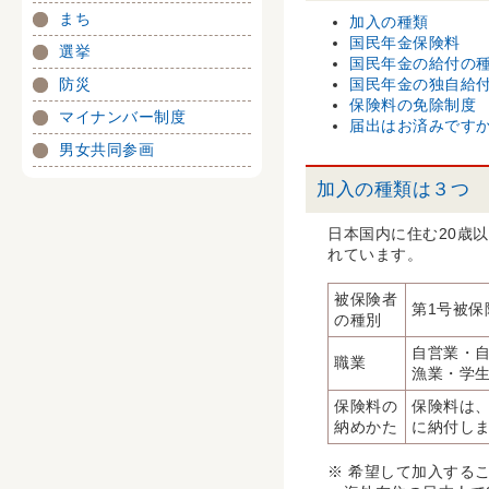
まち
加入の種類
国民年金保険料
選挙
国民年金の給付の
防災
国民年金の独自給
保険料の免除制度
マイナンバー制度
届出はお済みです
男女共同参画
加入の種類は３つ
日本国内に住む20歳
れています。
被保険者
第1号被保
の種別
自営業・
職業
漁業・学
保険料の
保険料は
納めかた
に納付し
※ 希望して加入する