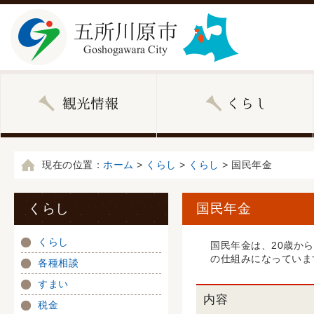
現在の位置：
ホーム
>
くらし
>
くらし
> 国民年金
くらし
国民年金
くらし
国民年金は、20歳か
の仕組みになっていま
各種相談
すまい
内容
税金