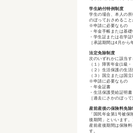
学生納付特例制度
学生の場合、本人の所
のぼっておさめること
※申請に必要なもの
・年金手帳または基礎
・学生証または在学
［承認期間は4月から
法定免除制度
次のいずれかに該当す
（１）障害年金(1級・
（２）生活保護の生活
（３）国立または国立
※申請に必要なもの
・年金証書
・生活保護受給証明書
［過去にさかのぼって
産前産後の保険料免除
「国民年金第1号被保
後期間」といいます。
産前産後期間は保険料
す。