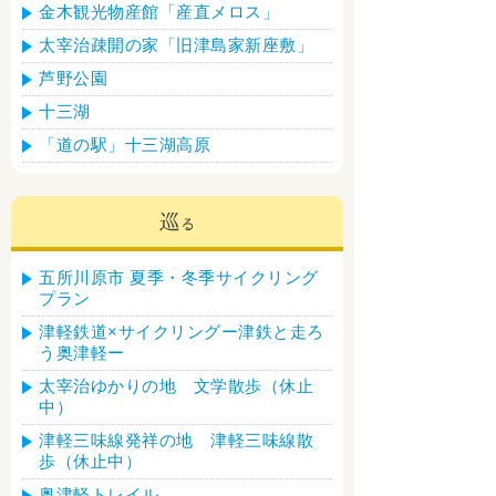
金木観光物産館「産直メロス」
太宰治疎開の家「旧津島家新座敷」
芦野公園
十三湖
「道の駅」十三湖高原
五所川原市 夏季・冬季サイクリング
プラン
津軽鉄道×サイクリングー津鉄と走ろ
う奥津軽ー
太宰治ゆかりの地 文学散歩（休止
中）
津軽三味線発祥の地 津軽三味線散
歩（休止中）
奥津軽トレイル