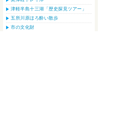
津軽半島十三湖「歴史探見ツアー」
五所川原ほろ酔い散歩
市の文化財
地吹雪体験
立佞武多紙貼り体験
陶芸体験
しじみ採り体験
飲食店一覧