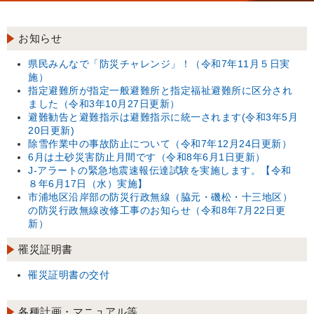
お知らせ
県民みんなで「防災チャレンジ」！（令和7年11月５日実
施）
指定避難所が指定一般避難所と指定福祉避難所に区分され
ました（令和3年10月27日更新）
避難勧告と避難指示は避難指示に統一されます(令和3年5月
20日更新)
除雪作業中の事故防止について（令和7年12月24日更新）
6月は土砂災害防止月間です（令和8年6月1日更新）
J-アラートの緊急地震速報伝達試験を実施します。【令和
８年6月17日（水）実施】
市浦地区沿岸部の防災行政無線（脇元・磯松・十三地区）
の防災行政無線改修工事のお知らせ（令和8年7月22日更
新）
罹災証明書
罹災証明書の交付
各種計画・マニュアル等