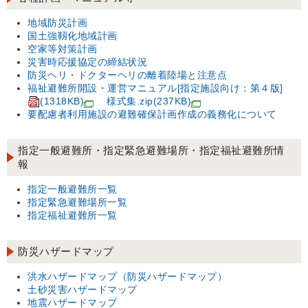
地域防災計画
国土強靱化地域計画
空家等対策計画
災害時応援協定の締結状況
防災ヘリ・ドクターヘリの離着陸場と注意点
福祉避難所開設・運営マニュアル[指定施設向け：第４版]
(1318KB)
様式集.zip
(237KB)
要配慮者利用施設の避難確保計画作成の義務化について
指定一般避難所・指定緊急避難場所・指定福祉避難所情
報
指定一般避難所一覧
指定緊急避難場所一覧
指定福祉避難所一覧
防災ハザードマップ
洪水ハザードマップ（防災ハザードマップ）
土砂災害ハザードマップ
地震ハザードマップ