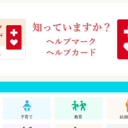
子育て
教育
結