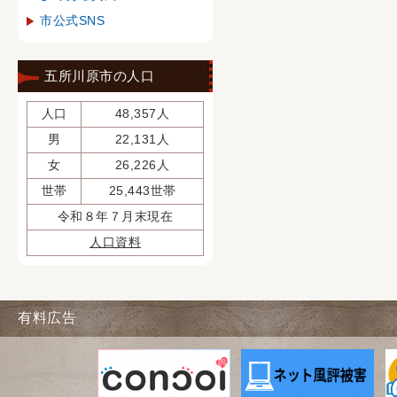
市公式SNS
五所川原市の人口
人口
48,357人
男
22,131人
女
26,226人
世帯
25,443世帯
令和８年７月末現在
人口資料
有料広告