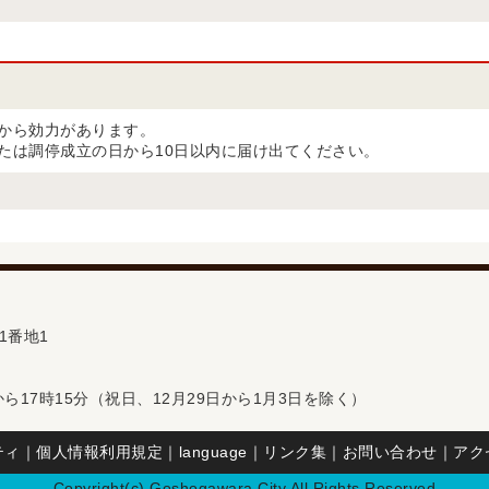
から効力があります。
たは調停成立の日から10日以内に届け出てください。
1番地1
ら17時15分（祝日、12月29日から1月3日を除く）
ティ
｜
個人情報利用規定
｜
language
｜
リンク集
｜
お問い合わせ
｜
アク
Copyright(c) Goshogawara City.All Rights Reserved