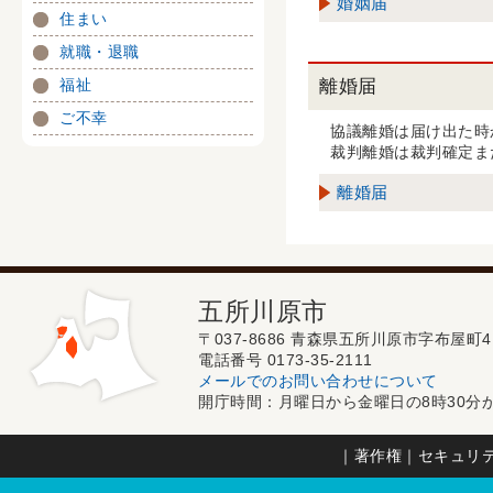
婚姻届
住まい
就職・退職
離婚届
福祉
ご不幸
協議離婚は届け出た時
裁判離婚は裁判確定ま
離婚届
五所川原市
〒037-8686 青森県五所川原市字布屋町4
電話番号 0173-35-2111
メールでのお問い合わせについて
開庁時間：月曜日から金曜日の8時30分か
｜
著作権
｜
セキュリ