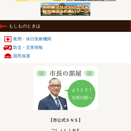
2026年08月05日
保育所等利用予約について
2026年08月05日
もしものときは
ごみ集積所からの資源物の持ち去り行為にご注意ください
夜間・休日医療機関
2026年08月04日
防災・災害情報
クマの出没に注意してください！
国民保護
2026年08月04日
スポーツごしょりん「ごとっちゃ®」販売開始！
2026年08月03日
五所川原市認知症フォーラムを開催します！
2026年08月03日
最高裁判決に伴う保護費の追加給付について
2026年08月01日
地域子育て支援拠点事業
【市公式ＳＮＳ】
2026年08月01日
子育て利用者支援事業
ごしょＬＩＮＥ