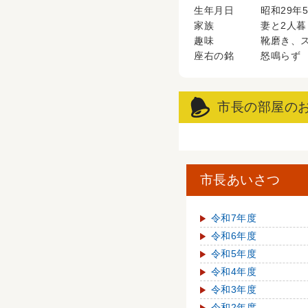
生年月日
昭和29年5
家族
妻と2人暮
趣味
靴磨き、
座右の銘
怒鳴らず
市長の部屋の
市長あいさつ
令和7年度
令和6年度
令和5年度
令和4年度
令和3年度
令和2年度