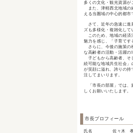
多くの文化・観光資源が
また、津軽西北地域の経
える当圏域の中心的都市
さて、近年の急速に進展
ズも多様化・複雑化して
このため、地域の経済活
魅力を感じ、「子育てす
さらに、今後の施策の柱
な高齢者の活動・活躍の
子どもから高齢者、そし
続可能な地域共生社会」
が笑顔に溢れ、誇りの持
注してまいります。
「市長の部屋」では、施
しくお願いいたします。
市長プロフィール
氏名
佐々木 