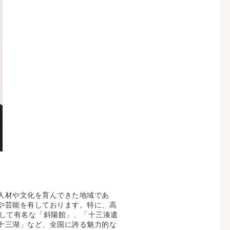
人材や文化を育んできた地域であ
や芸能を有しております。特に、高
として有名な「斜陽館」、「十三湊遺
十三湖」など、全国に誇る魅力的な