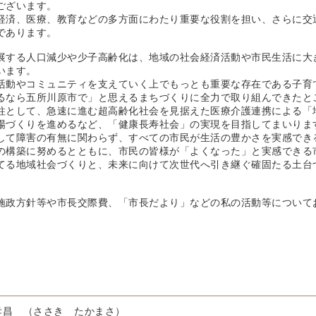
ございます。
済、医療、教育などの多方面にわたり重要な役割を担い、さらに交
であります。
する人口減少や少子高齢化は、地域の社会経済活動や市民生活に大
います。
動やコミュニティを支えていく上でもっとも重要な存在である子育
るなら五所川原市で」と思えるまちづくりに全力で取り組んできたと
として、急速に進む超高齢化社会を見据えた医療介護連携による「
場づくりを進めるなど、「健康長寿社会」の実現を目指してまいりま
て障害の有無に関わらず、すべての市民が生活の豊かさを実感でき
の構築に努めるとともに、市民の皆様が「よくなった」と実感できる
てる地域社会づくりと、未来に向けて次世代へ引き継ぐ確固たる土台
政方針等や市長交際費、「市長だより」などの私の活動等について
孝昌 （ささき たかまさ）