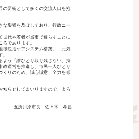
通の要衝として多くの交流人口を抱
きな影響を及ぼしており、行政ニー
て世代や若者が当市で暮らすことに
ころであります。
地域包括ケアシステム構築」、元気
す。
るよう「誰ひとり取り残さない、持
市政運営を推進し、市民一人ひとり
づくりのため、誠心誠意、全力を傾
お知らせしてまいりますので、よろ
五所川原市長 佐々木 孝昌