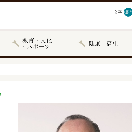
文字
標準
！