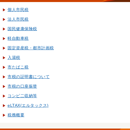
個人市民税
法人市民税
国民健康保険税
軽自動車税
固定資産税・都市計画税
入湯税
市たばこ税
市税の証明書について
市税の口座振替
コンビ二収納等
eLTAX(エルタックス)
税務概要