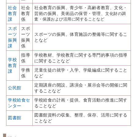
社会
社会
社会教育の振興、青少年・高齢者教育、文化・
教育
教育
芸術の振興、美術品の保管・管理、
文化財の調
課
係
査・保護および活用に関することなど
スポ
スポ
ーツ
ーツ
スポーツの振興、体育施設の整備等に関するこ
振興
振興
となど
課
係
指導
学校教材、学校教育に関する専門的事項の指導
学校
係
に関することなど
教育
学務
児童生徒の就学・入学、学級編成に関すること
課
係
など
定期講座の開設、講演会・展示会等の開催に関
公民館
することなど
学校給食セ
学校給食の計画・提供、食育活動の推進に関す
ンター
ることなど
図書館資料の収集、整理、保存、活用に関する
図書館
ことなど