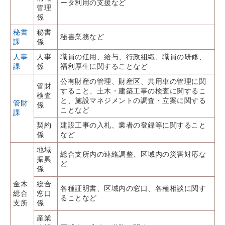
ータ利用の支援など
管理
係
秘書
秘書
秘書業務など
課
係
人事
人事
職員の任用、給与、行政組織、職員の研修、
課
係
福利厚生に関することなど
公有財産の管理、財産区、共用車の管理に関
管財
すること、土木・建築工事の検査に関するこ
検査
と、施設マネジメントの調査・立案に関する
管財
係
ことなど
課
契約
建設工事の入札、業者の登録等に関すること
係
など
地域
総合支所内の連絡調整、区域内の災害対応な
振興
ど
係
金木
総合
各種証明書、区域内の窓口、各種相談に関す
総合
窓口
ることなど
支所
係
産業