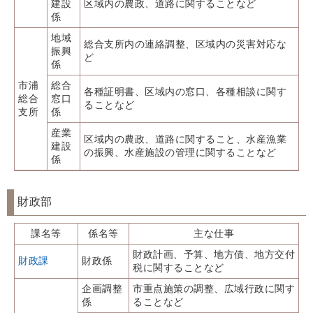
建設
区域内の農政、道路に関することなど
係
地域
総合支所内の連絡調整、区域内の災害対応な
振興
ど
係
市浦
総合
各種証明書、区域内の窓口、各種相談に関す
総合
窓口
ることなど
支所
係
産業
区域内の農政、道路に関すること、水産漁業
建設
の振興、水産施設の管理に関することなど
係
財政部
課名等
係名等
主な仕事
財政計画、予算、地方債、地方交付
財政課
財政係
税に関することなど
企画調整
市重点施策の調整、広域行政に関す
係
ることなど