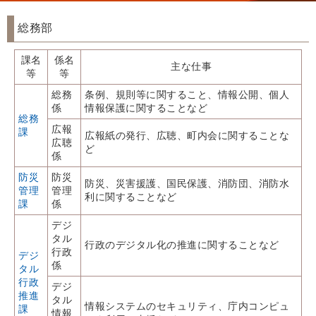
総務部
課名
係名
主な仕事
等
等
総務
条例、規則等に関すること、情報公開、個人
係
情報保護に関することなど
総務
広報
課
広報紙の発行、広聴、町内会に関することな
広聴
ど
係
防災
防災
防災、災害援護、国民保護、消防団、消防水
管理
管理
利に関することなど
課
係
デジ
タル
行政のデジタル化の推進に関することなど
行政
デジ
係
タル
行政
デジ
推進
タル
情報システムのセキュリティ、庁内コンピュ
課
情報