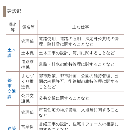
建設部
課名
係名等
主な仕事
等
道路使用、道路の照明、法定外公共物の管
管理係
理、除排雪に関することなど
土木
土木係
土木工事の設計、河川に関することなど
課
道路維
道路・排水の維持管理に関することなど
持係
まちづ
都市政策、都市計画、公園の維持管理、公
都
くり推
園の占用許可、街路樹の維持管理に関する
市・
進係
ことなど
交通
公共交
課
公共交通に関することなど
通係
市営住宅の維持管理、入退居に関すること
管理係
など
営繕工事の設計、住宅リフォームの相談に
営繕係
建築
関することなど