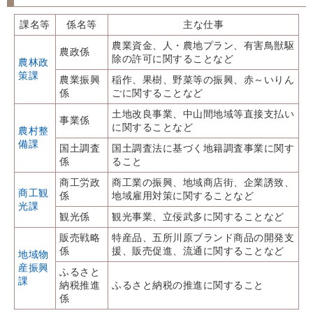
課名等
係名等
主な仕事
農業資金、人・農地プラン、有害鳥獣駆
農政係
除の許可に関することなど
農林政
策課
農業振興
稲作、果樹、野菜等の振興、赤～いりん
係
ごに関することなど
土地改良事業、中山間地域等直接支払い
事業係
に関することなど
農村整
備課
国土調査
国土調査法に基づく地籍調査事業に関す
係
ること
商工労政
商工業の振興、地域商店街、企業誘致、
商工観
係
地域雇用対策に関することなど
光課
観光係
観光事業、立佞武多に関することなど
販売戦略
特産品、五所川原ブランド商品の開発支
係
援、販売促進、流通に関することなど
地域物
産振興
ふるさと
課
納税推進
ふるさと納税の推進に関すること
係