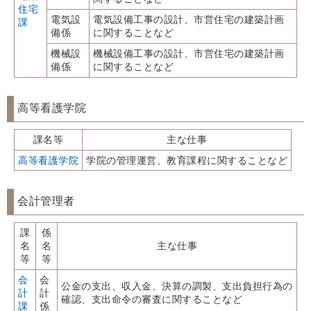
住宅
電気設
電気設備工事の設計、市営住宅の建築計画
課
備係
に関することなど
機械設
機械設備工事の設計、市営住宅の建築計画
備係
に関することなど
高等看護学院
課名等
主な仕事
高等看護学院
学院の管理運営、教育課程に関することなど
会計管理者
課
係
名
名
主な仕事
等
等
会
会
公金の支出、収入金、決算の調製、支出負担行為の
計
計
確認、支出命令の審査に関することなど
課
係