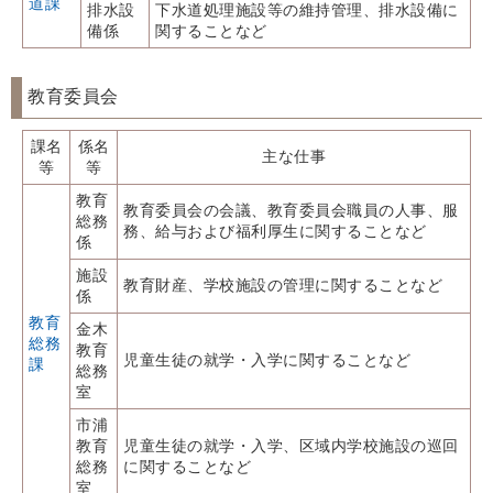
道課
排水設
下水道処理施設等の維持管理、排水設備に
備係
関することなど
教育委員会
課名
係名
主な仕事
等
等
教育
教育委員会の会議、教育委員会職員の人事、服
総務
務、給与および福利厚生に関することなど
係
施設
教育財産、学校施設の管理に関することなど
係
教育
金木
総務
教育
児童生徒の就学・入学に関することなど
課
総務
室
市浦
教育
児童生徒の就学・入学、区域内学校施設の巡回
総務
に関することなど
室