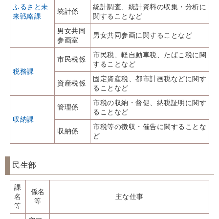
ふるさと未
統計調査、統計資料の収集・分析に
統計係
来戦略課
関することなど
男女共同
男女共同参画に関することなど
参画室
市民税、軽自動車税、たばこ税に関
市民税係
することなど
税務課
固定資産税、都市計画税などに関す
資産税係
ることなど
市税の収納・督促、納税証明に関す
管理係
ることなど
収納課
市税等の徴収・催告に関することな
収納係
ど
民生部
課
係名
名
主な仕事
等
等