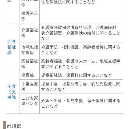
課
生活保護法に関することなど
係
保護第三
係
介護保険被保健者資格管理、介護保険料、
介護福祉
要介護認定、介護保険の給付に関すること
係
など
介護
福祉
地域包括
介護予防、権利擁護、高齢者虐待に関する
課
支援係
ことなど
高齢福祉
高齢者福祉、養護老人ホーム、地域支援事
係
業に関することなど
保育係
児童福祉法、保育料に関することなど
手当医療
児童手当、児童扶養手当、乳幼児医療に関
子育
係
することなど
て支
援課
こども家
妊娠・出産・育児支援、母子保健に関する
庭センタ
ことなど
－
経済部