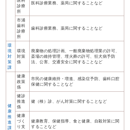
医科
医科診療業務、薬局に関することなど
診療
所
市浦
歯科
歯科診療業務、薬局に関することなど
診療
所
環
境
環境
廃棄物の処理計画、一般廃棄物処理業の許可、
対
対策
斎場の維持管理、埋火葬の許可、狂犬病予防
策
係
法、公害、交通安全に関することなど
課
健康
市民の健康維持・増進、感染症予防、歯科口腔
政策
保健に関することなど
係
健診
推進
健（検）診、がん対策に関することなど
健
係
康
健康
推
づく
健康教育、保健指導、食と健康、自殺対策に関
進
り支
することなど
課