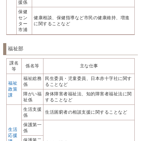
援係
保健
セン
健康相談、保健指導など市民の健康維持、増進
ター
に関することなど
市浦
福祉部
課名
係名等
主な仕事
等
福祉総務
民生委員・児童委員、日本赤十字社に関す
福祉
係
ることなど
政策
障がい福
身体障害者福祉法、知的障害者福祉法に関
課
祉係
することなど
生活支援
生活困窮者の相談支援に関することなど
係
保護第一
生活
係
応援
保護第二