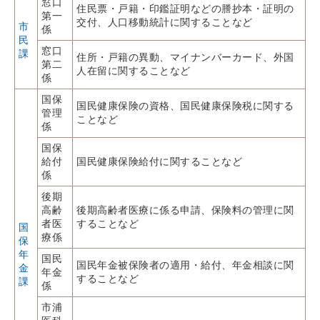
窓口
住民票・戸籍・印鑑証明などの謄抄本・証明の
第一
交付、人口移動統計に関することなど
市
係
民
窓口
課
住所・戸籍の異動、マイナンバーカード、外国
第二
人在留に関することなど
係
国保
国民健康保険の資格、国民健康保険税に関する
管理
ことなど
係
国保
給付
国民健康保険給付に関することなど
係
後期
高齢
後期高齢者医療に係る申請、保険料の管理に関
者医
することなど
国
療係
保
年
国民
国民年金被保険者の適用・給付、年金相談に関
金
年金
することなど
課
係
市浦