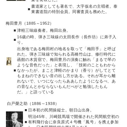
書道家としても著名で、大字仮名の主唱者。泰
■
東書道院の特別会員。同審査員も務めた。
梅田豊月（1885～1952）
■
津軽三味線奏者。梅田出身。
16歳の時、弾き三味線の太田長作（長作坊）に弟子入
■
り。
出身地である梅田村の地名を取って「梅田手」と呼ば
れた。弾き三味線で知られる高橋竹山は、修行時代に
函館の木賃宿で、梅田豊月の演奏に触れ「まるで琴の
ような音色だった」と表現し、「技術のこともわから
■
なかったが、まこと津軽のかまり（香り）がしてとて
もまねのできない音の出し方がある。それが耳から離
れないで、いつになったらああしたようになるべ、あ
の音なんとかならないもんだべがと勉強したもん
だ。」と語っている
白戸榮之助（1886～1938）
■
日本初の民間操縦士。朝日山出身。
明治45年、川崎競馬場で開催された民間航空初の
■
有料飛行会に奈良原式４号機「鳳号」を携え参加