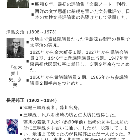
■
昭和８年、最初の評論集「文藝ノート」刊行。
西洋の文学思想に基礎を置いた文芸批評で、日
■
本の女性文芸評論家の先駆けとして活躍した。
津島文治（1898～1973）
大地主で貴族院議員だった津島源右衛門の長男で
■
太宰治の実兄。
1925年から金木町長１期、1927年から県議会議
員２期、1946年に衆議院議員に当選。1947年青
■
森県初代民選知事に就任し、３期９年余をつとめ
「金木
た。
郷土
1958年から衆議院議員２期、1965年から参議院
史」参
■
議員２期半余をつとめた。
照
長尾邦正（1902～1984）
■
津軽三味線奏者。藻川出身。
■
三味線、尺八を出崎の坊と仁太坊に習得した。
藻川の若衆７人が（約90年前）出崎の坊や仁太坊の
所に三味線を手習いに通いましたが、脱落してしま
■
い、最後まで残ったのが長尾邦正ただ一人だった。3
0歳の頃より、東北・北海道・関西一円を巡業して、