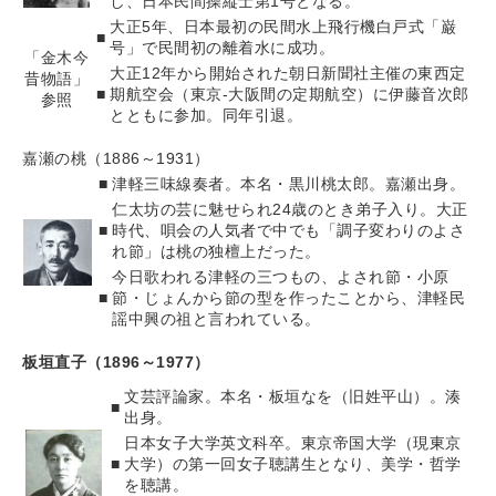
し、日本民間操縦士第1号となる。
大正5年、日本最初の民間水上飛行機白戸式「巌
■
号」で民間初の離着水に成功。
「金木今
大正12年から開始された朝日新聞社主催の東西定
昔物語」
■
期航空会（東京-大阪間の定期航空）に伊藤音次郎
参照
とともに参加。同年引退。
嘉瀬の桃（1886～1931）
■
津軽三味線奏者。本名・黒川桃太郎。嘉瀬出身。
仁太坊の芸に魅せられ24歳のとき弟子入り。大正
■
時代、唄会の人気者で中でも「調子変わりのよさ
れ節」は桃の独檀上だった。
今日歌われる津軽の三つもの、よされ節・小原
■
節・じょんから節の型を作ったことから、津軽民
謡中興の祖と言われている。
板垣直子（1896～1977）
文芸評論家。本名・板垣なを（旧姓平山）。湊
■
出身。
日本女子大学英文科卒。東京帝国大学（現東京
■
大学）の第一回女子聴講生となり、美学・哲学
を聴講。