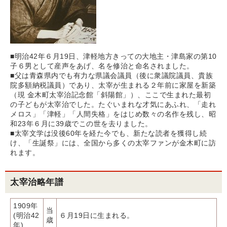
■明治42年６月19日、津軽地方きっての大地主・津島家の第10
子６男として産声をあげ、名を修治と命名されました。
■父は青森県内でも有力な県議会議員（後に衆議院議員、貴族
院多額納税議員）であり、太宰が生まれる２年前に家屋を新築
（現 金木町太宰治記念館「斜陽館」）、ここで生まれた最初
の子どもが太宰治でした。たぐいまれな才気にあふれ、「走れ
メロス」「津軽」「人間失格」をはじめ数々の名作を残し、昭
和23年６月に39歳でこの世を去りました。
■太宰文学は没後60年を経た今でも、新たな読者を獲得し続
け、「生誕祭」には、全国から多くの太宰ファンが金木町に訪
れます。
太宰治略年譜
1909年
当
(明治42
６月19日に生まれる。
歳
年)