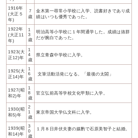
1916年
７
金木第一尋常小学校に入学、読書好きであり成
(大正５
歳
績はいつも優秀であった。
年)
1922年
1
明治高等小学校に１年間通学した。成績は抜群
3
(大正11
だが腕白であった。
歳
年)
1
1923(大
4
県立青森中学校に入学。
正12)年
歳
1
1925(大
6
文筆活動活発になる。「最後の太閤」
正14)年
歳
1
1927(昭
8
官立弘前高等学校文化甲類に入学。
和2)年
歳
2
1930(昭
1
東京帝国大学仏文科に入学。
和5)年
歳
3
1939(昭
１月８日井伏夫妻の媒酌で石原美智子と結婚。
0
和14)年
歳