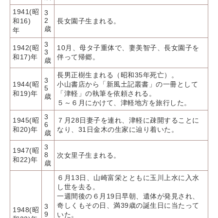
1941(昭
3
2
和16)
長女園子生まれる。
歳
年
3
1942(昭
10月、母タ子重体で、妻美智子、長女園子を
3
和17)年
伴って帰郷。
歳
長男正樹生まれる（昭和35年死亡）。
3
1944(昭
小山書店から「新風土記叢書」の一冊として
5
和19)年
「津軽」の執筆を依頼される。
歳
５～６月にかけて、津軽地方を旅行した。
3
1945(昭
７月28日妻子を連れ、津軽に疎開することに
6
和20)年
なり、31日金木の生家に辿り着いた。
歳
3
1947(昭
8
次女里子生まれる。
和22)年
歳
６月13日、山崎富栄とともに玉川上水に入水
し世を去る。
一週間後の６月19日早朝、遺体が発見され、
奇しくもその日、満39歳の誕生日に当たって
3
1948(昭
9
いた。