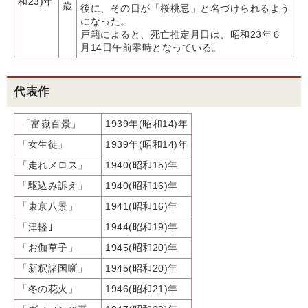
和23)年
歳
後に、その日が「桜桃忌」と名づけられるよう
になった。
戸籍によると、死亡推定月日は、昭和23年６
月14日午前零時となっている。
代表作
「富嶽百景」
1939年(昭和14)年
「女生徒」
1939年(昭和14)年
「走れメロス」
1940(昭和15)年
「駆込み訴え」
1940(昭和16)年
「東京八景」
1941(昭和16)年
「津軽｣
1944(昭和19)年
「お伽草子」
1945(昭和20)年
「新釈諸国噺」
1945(昭和20)年
「冬の花火」
1946(昭和21)年