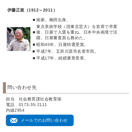
伊藤正規（1912～2011）
■
画家。梅田出身。
東京美術学校（現東京芸大）を首席で卒業
■
後、日展で入選を重ね、日本中央画壇で活
躍。日展審査員も務めた。
■
昭和45年、日展特選受賞。
■
平成7年、五所川原市名誉市民。
■
平成17年、紺綬褒章受章。
問い合わせ先
担当 社会教育課社会教育係
電話 0173-35-2111
内線2954
メールでのお問い合わせ