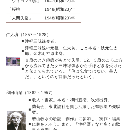
「ヴィヨンの妻」
1947(昭和22)年
「桜桃」
1948(昭和23)年
「人間失格」
1948(昭和23)年
仁太坊（1857～1928）
■
津軽三味線奏者。
津軽三味線の元祖「仁太坊」こと本名・秋元仁太
■
郎。金木町神原出身。
８歳のとき疱瘡がもとで失明。12、３歳のころ上方
から流れてきた女三味線弾きから手ほどきを受けた
■
と伝えてられている。「俺は乞食ではない、芸人
だ。」というのが口癖だったという。
和田山蘭（1882～1957）
■
歌人・書家。本名・和田直衛。吹畑出身。
蘭菊会、東北誌社を興し活躍した県歌壇の先駆
■
者。
若山牧水の歌誌「創作」に参加し、実作・編集
■
に腕をふるう。また、「津軽野」など多くの歌
集を発表した。