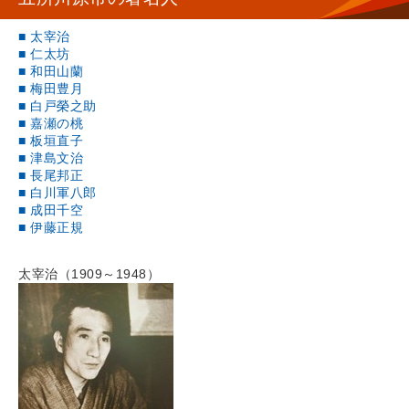
■ 太宰治
■ 仁太坊
■ 和田山蘭
■ 梅田豊月
■ 白戸榮之助
■ 嘉瀬の桃
■ 板垣直子
■ 津島文治
■ 長尾邦正
■ 白川軍八郎
■ 成田千空
■ 伊藤正規
太宰治（1909～1948）