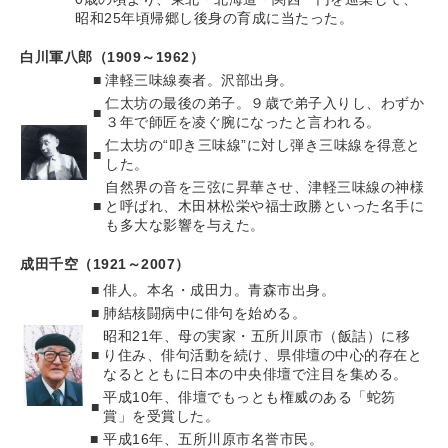
昭和25年頃帰郷し後身の育成に当たった。
白川軍八郎（1909～1962）
■
津軽三味線奏者。沢部出身。
仁太坊の最後の弟子。９歳で弟子入りし、わずか
■
３年で師匠を凌ぐ腕になったと言われる。
仁太坊の“叩き三味線”に対し弾き三味線を得意と
■
した。
自然界の音を三弦に昇華させ、津軽三味線の神様
■
と呼ばれ、木田林松栄や福士政勝といった名手に
も多大な影響を与えた。
成田千空（1921～2007）
■
俳人。本名・成田力。青森市出身。
■
肺結核闘病中に俳句を始める。
昭和21年、母の実家・五所川原市（飯詰）に移
■
り住み、俳句活動を続け、県俳壇の中心的存在と
なるとともに日本の中央俳壇で注目を集める。
平成10年、俳壇でもっとも権威のある「蛇笏
■
賞」を受賞した。
■
平成16年、五所川原市名誉市民。