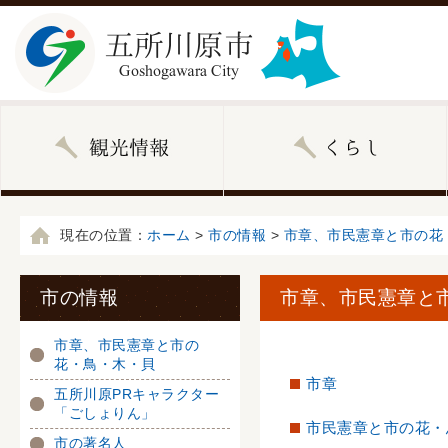
現在の位置：
ホーム
>
市の情報
>
市章、市民憲章と市の花
市の情報
市章、市民憲章と
市章、市民憲章と市の
花・鳥・木・貝
市章
五所川原PRキャラクター
「ごしょりん」
市民憲章と市の花・
市の著名人