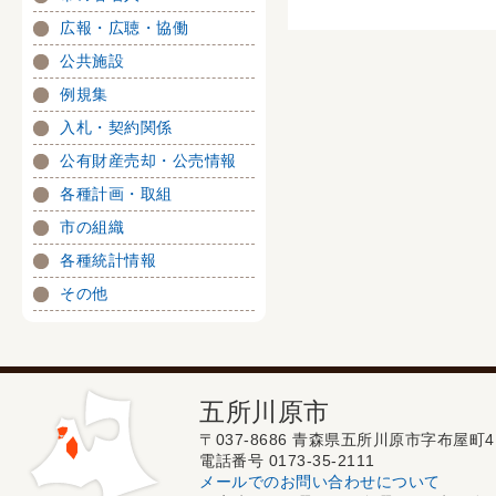
広報・広聴・協働
公共施設
例規集
入札・契約関係
公有財産売却・公売情報
各種計画・取組
市の組織
各種統計情報
その他
五所川原市
〒037-8686 青森県五所川原市字布屋町4
電話番号 0173-35-2111
メールでのお問い合わせについて