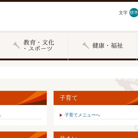
文字
標準
子育て
へ
子育てメニューへ