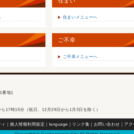
住まい
へ
住まいメニューへ
ご不幸
ご不幸メニューへ
1番地1
ら17時15分（祝日、12月29日から1月3日を除く）
ティ
｜
個人情報利用規定
｜
language
｜
リンク集
｜
お問い合わせ
｜
アク