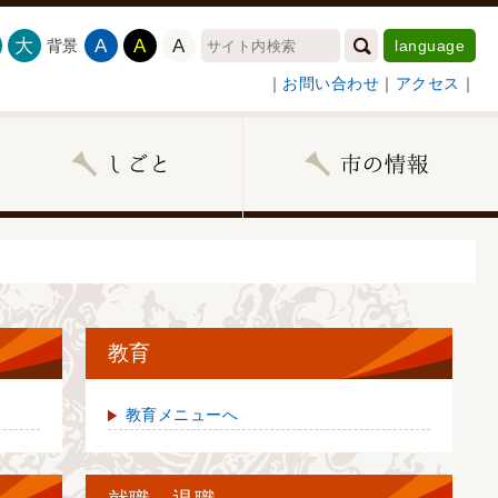
大
A
A
A
背景
language
｜
お問い合わせ
｜
アクセス
｜
教育
教育メニューへ