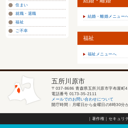
結婚・離婚
住まい
就職・退職
結婚・離婚メニュー
福祉
ご不幸
福祉
福祉メニューへ
五所川原市
〒037-8686 青森県五所川原市字布屋町4
電話番号 0173-35-2111
メールでのお問い合わせについて
開庁時間：月曜日から金曜日の8時30分か
｜
著作権
｜
セキュリ