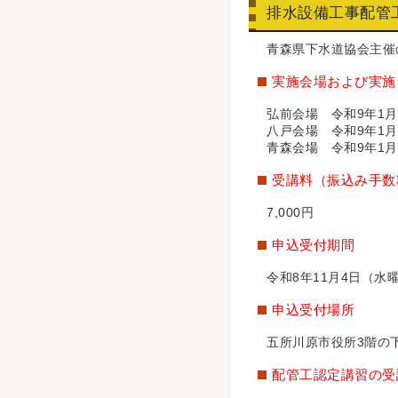
排水設備工事配管
青森県下水道協会主催
実施会場および実施
弘前会場 令和9年1月1
八戸会場 令和9年1月1
青森会場 令和9年1月2
受講料（振込み手数
7,000円
申込受付期間
令和8年11月4日（水
申込受付場所
五所川原市役所3階の
配管工認定講習の受