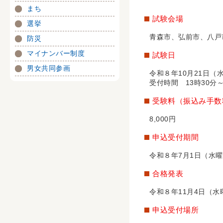
まち
試験会場
選挙
青森市、弘前市、八戸
防災
マイナンバー制度
試験日
男女共同参画
令和８年10月21日（水
受付時間 13時30分～
受験料（振込み手数
8,000円
申込受付期間
令和８年7月1日（水
合格発表
令和８年11月4日（水
申込受付場所