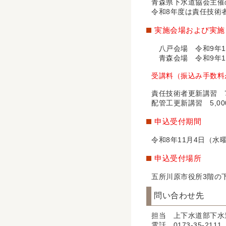
青森県下水道協会主催
令和8年度は責任技術
実施会場および実施
八戸会場 令和9年1月
青森会場 令和9年1月
受講料（振込み手数料
責任技術者更新講習 7
配管工更新講習 5,00
申込受付期間
令和8年11月4日（水
申込受付場所
五所川原市役所3階の
問い合わせ先
担当 上下水道部下水
電話 0173-35-2111