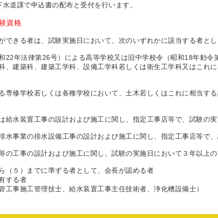
下水道課で申込書の配布と受付を行います。
験資格
ができる者は、試験実施日において、次のいずれかに該当する者とし
和22年法律第26号）による高等学校又は旧中学校令（昭和18年勅令
科、建築科、建築工学科、設備工学科若しくは衛生工学科又はこれに
る専修学校若しくは各種学校において、土木若しくはこれに相当する
は給水装置工事の設計および施工に関し、指定工事店等で、試験の実
排水事業の排水設備工事の設計および施工に関し、指定工事店等で、
等の工事の設計および施工に関し、試験の実施日において３年以上の
ら（５）までに準ずる者として、会長が認める者
有する者
管工事施工管理技士、給水装置工事主任技術者、浄化槽設備士）