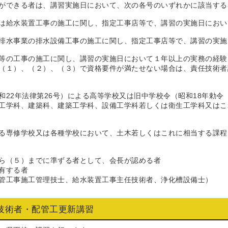
ができる者は、講習実施日において、次の各号のいずれかに該当する
は給水装置工事の施工に関し、指定工事店等で、講習の実施日におい
排水事業の排水設備工事の施工に関し、指定工事店等で、講習の実施
等の工事の施工に関し、講習の実施日において１年以上の実務の経験
（１）、（２）、（３）で資格要件が満たせない場合は、責任技術者
和22年法律第26号）による高等学校又は旧中学校令（昭和18年勅令
工学科、建築科、建築工学科、設備工学科若しくは衛生工学科又はこ
る専修学校又は各種学校において、土木若しくはこれに相当する課程
ら（５）までに準ずる者として、会長が認める者
有する者
管工事施工管理技士、給水装置工事主任技術者、浄化槽設備士）
技術者・配管工更新講習