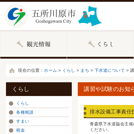
現在の位置：
ホーム
>
くらし
>
まち
>
下水道について
> 
くらし
講習や試験のお知
くらし
排水設備工事責任
各種相談
すまい
青森県下水道協会主催
ください。
税金