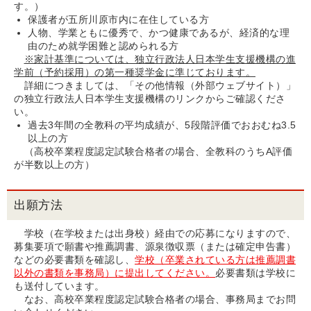
す。）
保護者が五所川原市内に在住している方
人物、学業ともに優秀で、かつ健康であるが、経済的な理
由のため就学困難と認められる方
※家計基準については、独立行政法人日本学生支援機構の進
学前（予約採用）の第一種奨学金に準じております。
詳細につきましては、「その他情報（外部ウェブサイト）」
の独立行政法人日本学生支援機構のリンクからご確認くださ
い。
過去3年間の全教科の平均成績が、5段階評価でおおむね3.5
以上の方
（高校卒業程度認定試験合格者の場合、全教科のうちA評価
が半数以上の方）
出願方法
学校（在学校または出身校）経由での応募になりますので、
募集要項で願書や推薦調書、源泉徴収票（または確定申告書）
などの必要書類を確認し、
学校（卒業されている方は推薦調書
以外の書類を事務局）に提出してください。
必要書類は学校に
も送付しています。
なお、高校卒業程度認定試験合格者の場合、事務局までお問